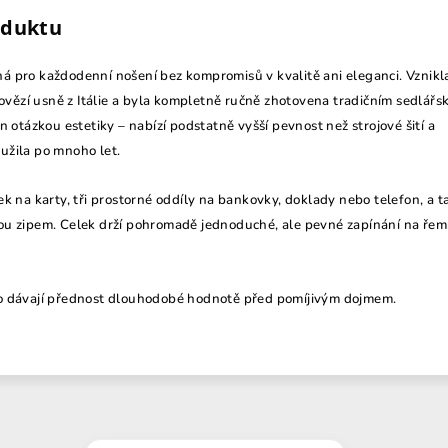
oduktu
 pro každodenní nošení bez kompromisů v kvalitě ani eleganci. Vznikl
hovězí usně z Itálie a byla kompletně ručně zhotovena tradičním sedlář
n otázkou estetiky – nabízí podstatně vyšší pevnost než strojové šití a
užila po mnoho let.
k na karty, tři prostorné oddíly na bankovky, doklady nebo telefon, a t
ou zipem. Celek drží pohromadě jednoduché, ale pevné zapínání na řem
o dávají přednost dlouhodobé hodnotě před pomíjivým dojmem.