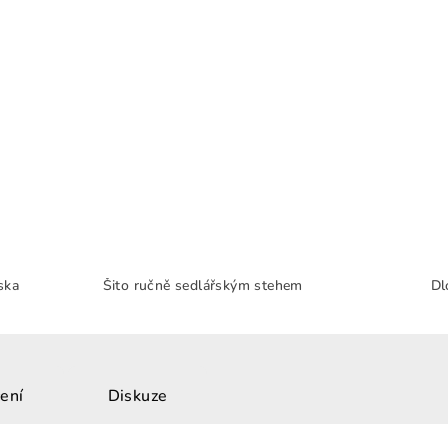
ska
Šito ručně sedlářským stehem
Dl
ení
Diskuze