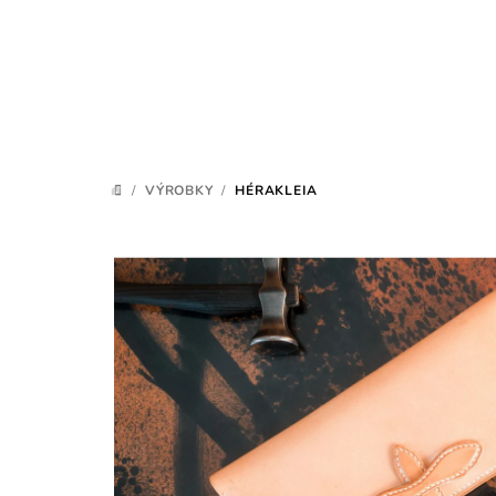
Přejít
na
obsah
/
VÝROBKY
/
HÉRAKLEIA
DOMŮ