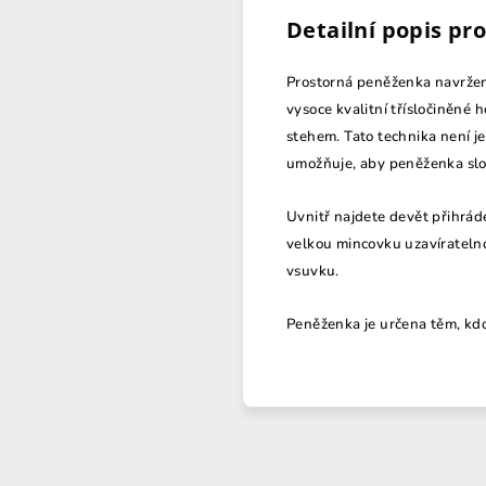
Detailní popis pr
Prostorná peněženka navržená
vysoce kvalitní třísločiněné 
stehem. Tato technika není je
umožňuje, aby peněženka slo
Uvnitř najdete devět přihráde
velkou mincovku uzavírateln
vsuvku.
Peněženka je určena těm, kd