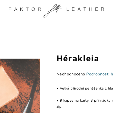
Hérakleia
Průměrné
Neohodnoceno
Podrobnosti 
hodnocení
produktu
• Velká přírodní peněženka z hl
je
0,0
• 9 kapes na karty, 3 přihrádky 
z
zip.
5