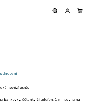
Hledat
Přihlášení
Nákupní
košík
hodnocení
adké hovězí usně.
na bankovky, účtenky či telefon, 1 mincovna na