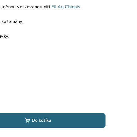
m
lněnou voskovanou nití
Fil Au Chinois
.
é koželužny.
uvky.
Do košíku