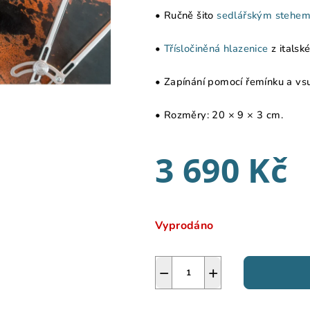
hvězdiček.
• Ručně šito
sedlářským stehe
•
Třísločiněná hlazenice
z italsk
• Zapínání pomocí řemínku a vs
• Rozměry: 20 × 9 × 3 cm.
3 690 Kč
Měrná
cena:
Vyprodáno
−
+