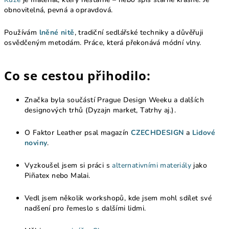
obnovitelná, pevná a opravdová.
Používám
lněné nitě
, tradiční sedlářské techniky a důvěřuji
osvědčeným metodám. Práce, která překonává módní vlny.
Co se cestou přihodilo:
Značka byla součástí Prague Design Weeku a dalších
designových trhů (Dyzajn market, Tatrhy aj.).
O Faktor Leather psal magazín
CZECHDESIGN
a
Lidové
noviny
.
Vyzkoušel jsem si práci s
alternativními materiály
jako
Piñatex nebo Malai.
Vedl jsem několik workshopů, kde jsem mohl sdílet své
nadšení pro řemeslo s dalšími lidmi.