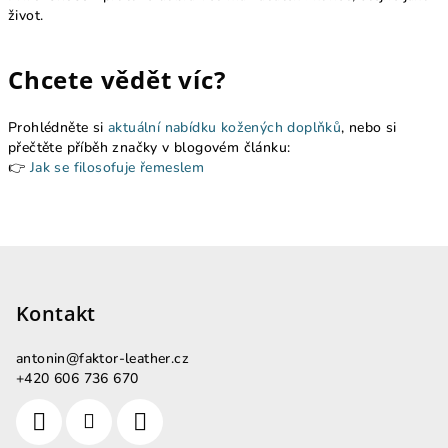
život.
Chcete vědět víc?
Prohlédněte si
aktuální nabídku kožených doplňků
, nebo si
přečtěte příběh značky v blogovém článku:
👉
Jak se filosofuje řemeslem
Z
á
p
Kontakt
a
antonin
@
faktor-leather.cz
t
+420 606 736 670
í