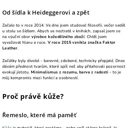
Od šídla k Heideggerovi a zpět
Začalo to v roce 2014. Ve dne jsem studoval filosofii, večer seděl
u stolu se šídlem. Abych se neztratil v knihách, zapsal jsem se
na výuční obor
výrobce kožedělného zboží
. Chtěl jsem
vyvažovat hlavu a ruce.
V roce 2015 vznikla značka Faktor
Leather
.
Začátky byly divoké - barevné, zdobené, technicky přepjaté. Dnes
dávám přednost tvarům, které spíš než aby přitahovali pozornost
evokují jistotu.
Minimalismus z rozumu, barva z radosti
- to je
můj kompromis mezi funkcí a osobností.
Proč právě kůže?
Řemeslo, které má paměť
Kůže
je materiál, který nestárne – nebo spíš stárne krásně. Je